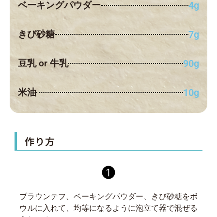
ベーキングパウダー
4g
きび砂糖
7g
豆乳 or 牛乳
90g
米油
10g
作り方
ブラウンテフ、ベーキングパウダー、きび砂糖をボ
ウルに入れて、均等になるように泡立て器で混ぜる