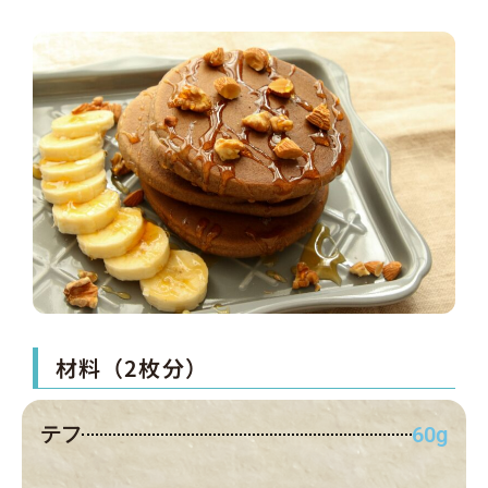
材料（2枚分）
テフ
60g