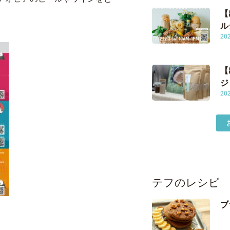
【
ル
20
【
ジ
20
テフのレシピ
ブ