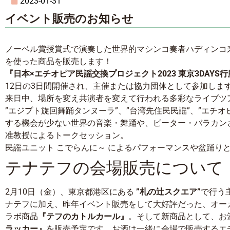
2023-01-31
イベント販売のお知らせ
ノーベル賞授賞式で演奏した世界的マシンコ奏者ハディンコ
を使った商品を販売します！
『日本×エチオピア民謡交換プロジェクト2023 東京3DAYS
12日の3日間開催され、主催または協力団体として参加しま
来日中、場所を変え共演者を変えて行われる多彩なライブツ
”エジプト旋回舞踊タンヌーラ”、”台湾先住民民謡”、”エチ
する機会が少ない世界の音楽・舞踊や、ピーター・バラカン
准教授によるトークセッション。
民謡ユニット こでらんに～
によるパフォーマンスや盆踊り
テナテフの会場販売について
2月10日（金）、東京都港区にある
”札の辻スクエア”
で行う
ナテフに加え、昨年イベント販売をして大好評だった、オーガ
ラボ商品
『テフのカトルカール』
。そして新商品として、お
ラッカー』
を販売予定です。お酒は一緒に会場で販売するエ