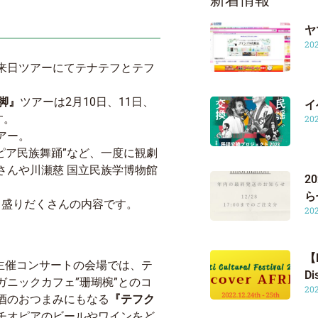
新着情報
ヤ
20
来日ツアーにてテナテフとテフ
行脚』
ツアーは2月10日、11日、
イ
す。
20
アー。
オピア民族舞踊”など、一度に観劇
さんや川瀬慈 国立民族学博物館
2
ら
と盛りだくさんの内容です。
20
【M
主催コンサートの会場では、テ
D
ニックカフェ”珊瑚椀”とのコ
20
酒のおつまみにもなる
『テフク
チオピアのビールやワインをど