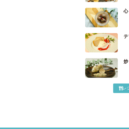
心
テ
炒
レ